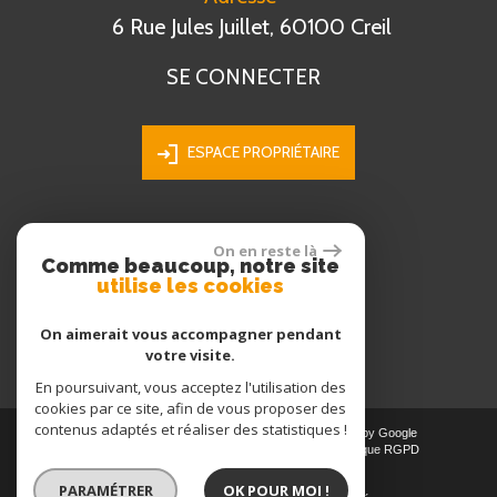
6 Rue Jules Juillet, 60100 Creil
SE CONNECTER
ESPACE PROPRIÉTAIRE
On en reste là
ADHÉRENTS
Comme beaucoup, notre site
utilise les cookies
On aimerait vous accompagner pendant
votre visite.
En poursuivant, vous acceptez l'utilisation des
cookies par ce site, afin de vous proposer des
contenus adaptés et réaliser des statistiques !
© 2026 | Tous droits réservés | Traduction powered by Google
Plan du site
-
Mentions légales
-
Liens
-
Admin
-
Politique RGPD
Site internet compatible multi-supports,
PARAMÉTRER
OK POUR MOI !