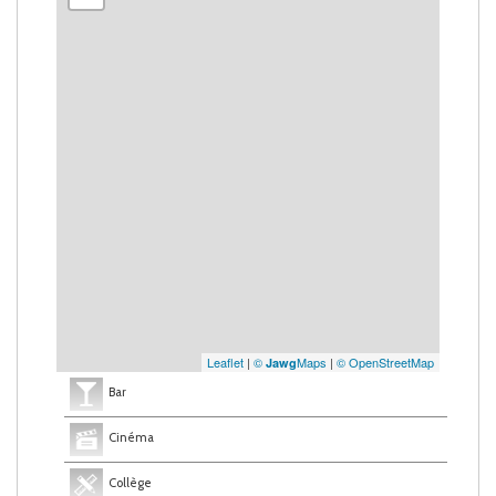
Leaflet
|
©
Maps
|
© OpenStreetMap
Jawg
Bar
Cinéma
Collège