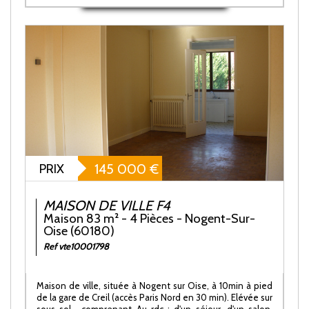
PRIX
145 000
€
MAISON DE VILLE F4
Maison 83 m² - 4 Pièces - Nogent-Sur-
Oise (60180)
Ref vte10001798
Maison de ville, située à Nogent sur Oise, à 10min à pied
de la gare de Creil (accès Paris Nord en 30 min). Elévée sur
sous-sol , comprenant Au rdc : d'un séjour, d'un salon,