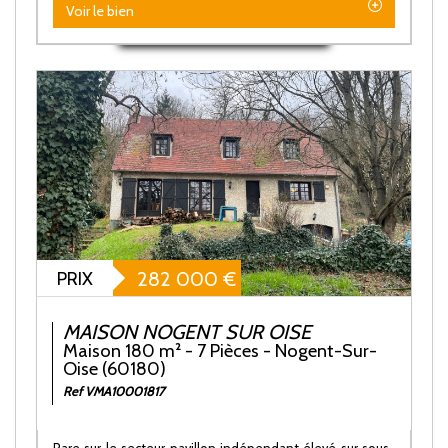
Voir le bien
PRIX
282 000
€
MAISON NOGENT SUR OISE
Maison 180 m² - 7 Pièces - Nogent-Sur-
Oise (60180)
Ref VMA10001817
Rare sur le secteur pavillon indépendant élevé sur sous-