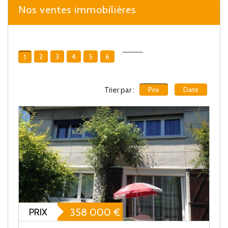
Nos ventes immobilières
2
3
4
5
6
1
Trier par :
Prix
Date
PRIX
358 000
€