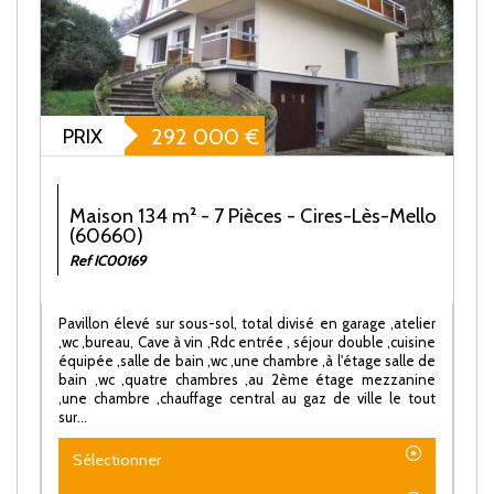
PRIX
292 000
€
Maison 134 m² - 7 Pièces - Cires-Lès-Mello
(60660)
Ref IC00169
Pavillon élevé sur sous-sol, total divisé en garage ,atelier
,wc ,bureau, Cave à vin ,Rdc entrée , séjour double ,cuisine
équipée ,salle de bain ,wc ,une chambre ,à l'étage salle de
bain ,wc ,quatre chambres ,au 2ème étage mezzanine
,une chambre ,chauffage central au gaz de ville le tout
sur...
Sélectionner