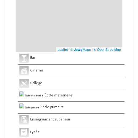
Leaflet
|
©
Maps
|
© OpenStreetMap
Jawg
Bar
Cinéma
Collège
École maternelle
École primaire
Enseignement supérieur
Lycée