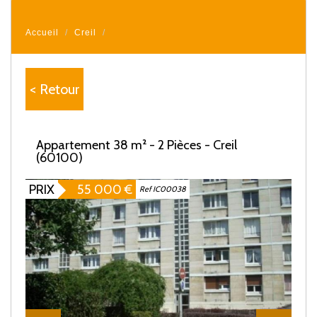
Accueil
Creil
< Retour
Appartement 38 m² - 2 Pièces - Creil
(60100)
PRIX
55 000
€
Ref IC00038